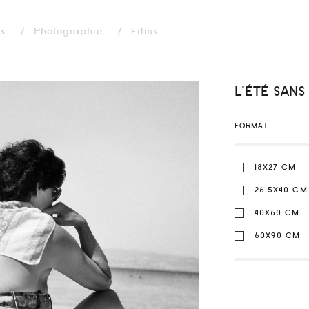
ns
Photographie
Films
L’ÉTÉ SANS 
FORMAT
18X27 CM
26,5X40 CM
40X60 CM
60X90 CM